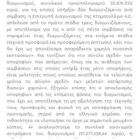
διαγωνισμού, συνολικού προϋπολογισμού 22.876.552
ευρώ, για τις οποίες υπήρξαν δύο διαγωνιζόμενοι ανά
σύμβαση, η Επιτροπή Διαγωνισμού της Κτηματολόγιο Α.Ε.
απέκλεισε από το πρώτο στάδιο τρεις διαγωνιζόμενους,
με αποτέλεσμα για τις 4 από τις πέντε συμβάσεις να
παραμείνει ένας διαγωνιζόμενος στα επόμενα στάδια
(τεχνική προσφορά και προσφερόμενη έκπτωση), κάτι που
θα έχει ως αποτέλεσμα απαράδεκτα χαμηλά ποσοστά
εκπτώσεων». Και τονίζουν ότι «το σύνολο σχεδόν των
υποψηφίων που απέμειναν, όπως και οι ανάδοχοι των
συμβάσεων στις οποίες υπήρξε ένας μόνο υποψήφιος,
είναι μελετητές στους οποίους ανατίθεται τα τελευταία
χρόνια το σύνολο σχεδόν των μελετών κατάρτισης
δασικών χαρτών». Εξηγούν επίσης ότι ο αποκλεισμός
υποψηφίων από τις επόμενες φάσεις του διαγωνισμού,
που έχει ως αποτέλεσμα τη μη αξιολόγηση της τεχνικής
τους προσφοράς και φυσικά τη μη αποσφράγιση της
οικονομικής, στερεί από το ελληνικό Δημόσιο την
πιθανότητα να υλοποιήσει το έργο με σημαντικά μειωμένο
κόστος. Αν αναλογιστούμε το συνολικό οικονομικό
αντικείμενο του διαγωνισμού (37.277.228,44 ευρώ), η