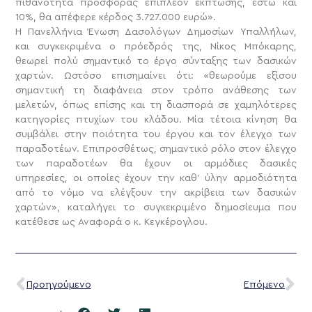
πιθανότητα προσφοράς επιπλέον έκπτωσης, έστω και
10%, θα απέφερε κέρδος 3.727.000 ευρώ».
Η Πανελλήνια Ένωση Δασολόγων Δημοσίων Υπαλλήλων,
και συγκεκριμένα ο πρόεδρός της, Νίκος Μπόκαρης,
θεωρεί πολύ σημαντικό το έργο σύνταξης των δασικών
χαρτών. Ωστόσο επισημαίνει ότι: «θεωρούμε εξίσου
σημαντική τη διαφάνεια στον τρόπο ανάθεσης των
μελετών, όπως επίσης και τη διασπορά σε χαμηλότερες
κατηγορίες πτυχίων του κλάδου. Μία τέτοια κίνηση θα
συμβάλει στην ποιότητα του έργου και τον έλεγχο των
παραδοτέων. Επιπροσθέτως, σημαντικό ρόλο στον έλεγχο
των παραδοτέων θα έχουν οι αρμόδιες δασικές
υπηρεσίες, οι οποίες έχουν την καθ’ ύλην αρμοδιότητα
από το νόμο να ελέγξουν την ακρίβεια των δασικών
χαρτών», καταλήγει το συγκεκριμένο δημοσίευμα που
κατέθεσε ως Αναφορά ο κ. Κεγκέρογλου.
Προηγούμενο
Επόμενο