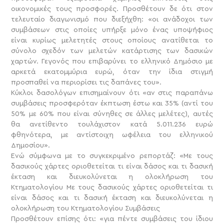
οικονομικές τους προσφορές.
Προσθέτουν δε ότι στον
τελευταίο διαγωνισμό που διεξήχθη: «οι ανάδοχοι των
συμβάσεων στις οποίες υπήρξε μόνο ένας υποψήφιος
είναι κυρίως μελετητές στους οποίους ανατίθεται το
σύνολο σχεδόν των μελετών κατάρτισης των δασικών
χαρτών. Γεγονός που επιβαρύνει το ελληνικό Δημόσιο με
αρκετά εκατομμύρια ευρώ, όταν την ίδια στιγμή
προσπαθεί να περιορίσει τις δαπάνες του».
Κύκλοι δασολόγων επισημαίνουν ότι «αν στις παραπάνω
συμβάσεις προσφερόταν έκπτωση έστω και 35% (αντί του
50% με 60% που είναι σύνηθες σε άλλες μελέτες), αυτές
θα ανετίθεντο τουλάχιστον κατά 5.011.236 ευρώ
φθηνότερα, με αντίστοιχη ωφέλεια του ελληνικού
Δημοσίου».
Ενώ σύμφωνα με το συγκεκριμένο ρεπορτάζ: «Με τους
δασικούς χάρτες οριοθετείται τι είναι δάσος και τι δασική
έκταση και διευκολύνεται η ολοκλήρωση του
Κτηματολογίου Με τους δασικούς χάρτες οριοθετείται τι
είναι δάσος και τι δασική έκταση και διευκολύνεται η
ολοκλήρωση του Κτηματολογίου Συμβάσεις
Προσθέτουν επίσης ότι: «για πέντε συμβάσεις του ίδιου