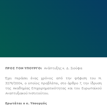
ΠΡΟΣ ΤΟΝ ΥΠΟΥΡΓΟ:
Ανάπτυξης κ. Δ. Σιούφα
Έχει περάσει ένας χρόνος από την ψήφιση του Ν.
3279/2004, ο οποίος προβλέπει, στο άρθρο 7, την ίδρυση
της Ακαδημίας Επιχειρηματικότητας και του Ευρωπαϊκού
Αναπτυξιακού Ινστιτούτου.
Ερωτάται ο κ. Υπουργός