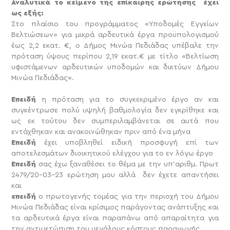
Αναλυτικά το κείμενο της επίκαιρης ερώτησης έχει
ως εξής:
Στο πλαίσιο του προγράμματος «Υποδομές Εγγείων
Βελτιώσεων» για μικρά αρδευτικά έργα προϋπολογισμού
έως 2,2 εκατ. €, ο Δήμος Μινώα Πεδιάδας υπέβαλε την
πρόταση ύψους περίπου 2,19 εκατ.€ με τίτλο «Βελτίωση
υφιστάμενων αρδευτικών υποδομών και δικτύων Δήμου
Μινώα Πεδιάδας».
Επειδή
η πρόταση για το συγκεκριμένο έργο αν και
συγκέντρωσε πολύ υψηλή βαθμολογία δεν εγκρίθηκε και
ως εκ τούτου δεν συμπεριλαμβάνεται σε αυτά που
εντάχθηκαν και ανακοινώθηκαν πριν από ένα μήνα
Επειδή
έχει υποβληθεί ειδική προσφυγή επί των
αποτελεσμάτων διοικητικού ελέγχου για το εν λόγω έργο
Επειδή
σας έχω ξαναθέσει το θέμα με την υπ’αριθμ. Πρωτ
2479/20-03-23 ερώτηση μου αλλά δεν έχετε απαντήσει
και
επειδή
ο πρωτογενής τομέας για την περιοχή του Δήμου
Μινώα Πεδιάδας είναι κρίσιμος παράγοντας ανάπτυξης και
τα αρδευτικά έργα είναι παραπάνω από απαραίτητα για
την αντιμετώπιση του μεγάλους κόστους παραγωγής