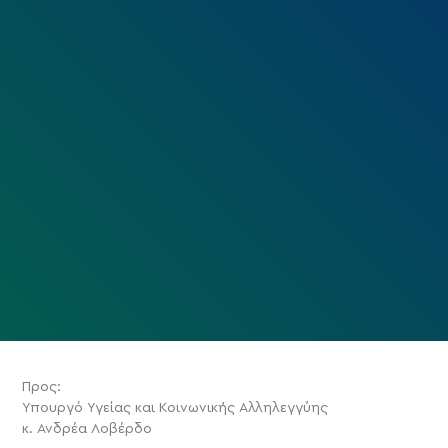
Προς:
Υπουργό Υγείας και Κοινωνικής Αλληλεγγύης
κ. Ανδρέα Λοβέρδο