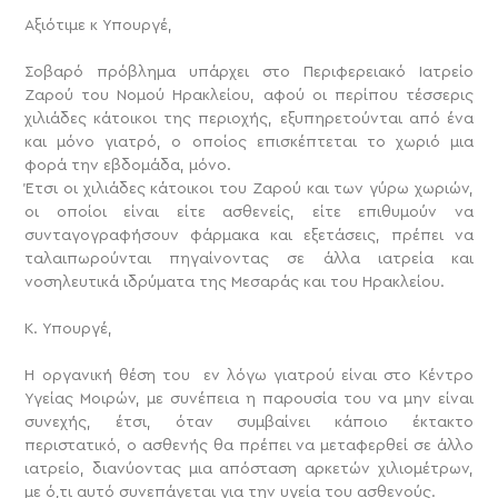
Αξιότιμε κ Υπουργέ,
Σοβαρό πρόβλημα υπάρχει στο Περιφερειακό Ιατρείο
Ζαρού του Νομού Ηρακλείου, αφού οι περίπου τέσσερις
χιλιάδες κάτοικοι της περιοχής, εξυπηρετούνται από ένα
και μόνο γιατρό, ο οποίος επισκέπτεται το χωριό μια
φορά την εβδομάδα, μόνο.
Έτσι οι χιλιάδες κάτοικοι του Ζαρού και των γύρω χωριών,
οι οποίοι είναι είτε ασθενείς, είτε επιθυμούν να
συνταγογραφήσουν φάρμακα και εξετάσεις, πρέπει να
ταλαιπωρούνται πηγαίνοντας σε άλλα ιατρεία και
νοσηλευτικά ιδρύματα της Μεσαράς και του Ηρακλείου.
Κ. Υπουργέ,
Η οργανική θέση του εν λόγω γιατρού είναι στο Κέντρο
Υγείας Μοιρών, με συνέπεια η παρουσία του να μην είναι
συνεχής, έτσι, όταν συμβαίνει κάποιο έκτακτο
περιστατικό, ο ασθενής θα πρέπει να μεταφερθεί σε άλλο
ιατρείο, διανύοντας μια απόσταση αρκετών χιλιομέτρων,
με ό,τι αυτό συνεπάγεται για την υγεία του ασθενούς.