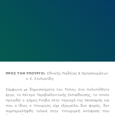
ΠΡΟΣ ΤΟΝ ΥΠΟΥΡΓΟ:
Εθνικής Παιδείας & Θρησκευμάτων
κ. Ε. Στυλιανίδη
Σύμφωνα με δημοσιεύματα του Τύπου, ένα πολυπόθητο
έργο, το Κέντρο Περιβαλλοντικής Εκπαίδευσης, το οποίο
προωθεί ο Δήμος Ρούβα στην περιοχή της Μεσσαράς και
που ο ίδιος ο Υπουργός είχε εξαγγείλει δυο φορές, δεν
συμπεριελήφθη τελικά στην Υπουργική Απόφαση που