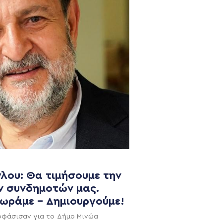
λου: Θα τιμήσουμε την
NEWSLETTER
ν συνδημοτών μας.
χωράμε – Δημιουργούμε!
οφάσισαν για το Δήμο Μινώα