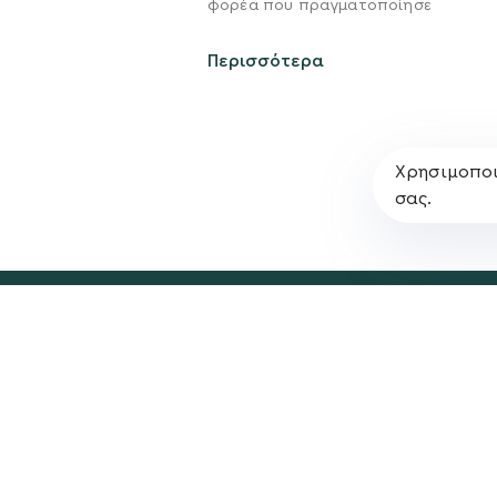
Σχέδιο
φορέα που πραγματοποίησε
Πολιτική Απορρήτο
Περισσότερα
Χρησιμοποι
σας.