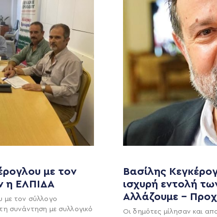
έρογλου με τον
Βασίλης Κεγκέρογ
MEDIA
ΕΚΛΟΓΙΚΌ ΚΈΝΤΡΟ
ν η ΕΛΠΙΔΑ
ισχυρή εντολή τω
Αλλάζουμε – Προ
υ με τον σύλλογο
+(30) 289 102 4800
Ανακοινώσεις
τη συνάντηση με συλλογικό
Οι δημότες μίλησαν και απ