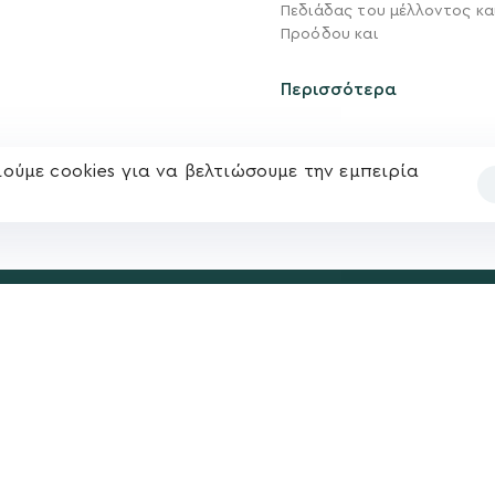
Νέα
Πεδιάδας του μέλλοντος κα
Ηλ. ταχυδρομείο
Προόδου και
υ
Επικοινωνία
kegkeroglou@gmail.com
Περισσότερα
ούμε cookies για να βελτιώσουμε την εμπειρία