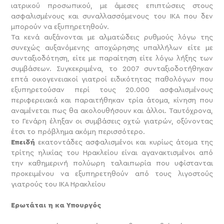
ιατρικού προσωπικού, με άμεσες επιπτώσεις στους
ασφαλισμένους και συναλλασσόμενους του ΙΚΑ που δεν
μπορούν να εξυπηρετηθούν.
Τα κενά αυξάνονται με αλματώδεις ρυθμούς λόγω της
συνεχώς αυξανόμενης αποχώρησης υπαλλήλων είτε με
συνταξιοδότηση, είτε με παραίτηση είτε λόγω λήξης των
συμβάσεων. Συγκεκριμένα, το 2007 συνταξιοδοτήθηκαν
επτά οικογενειακοί γιατροί ειδικότητας παθολόγων που
εξυπηρετούσαν περί τους 20.000 ασφαλισμένους
περιφερειακά και παραιτήθηκαν τρία άτομα, κίνηση που
αναμένεται πως θα ακολουθήσουν και άλλοι. Ταυτόχρονα,
το Γενάρη έληξαν οι συμβάσεις οχτώ γιατρών, οξύνοντας
έτσι το πρόβλημα ακόμη περισσότερο.
Επειδή
εκατοντάδες ασφαλισμένοι και κυρίως άτομα της
τρίτης ηλικίας του Ηρακλείου είναι αγανακτισμένοι από
την καθημερινή πολύωρη ταλαιπωρία που υφίστανται
προκειμένου να εξυπηρετηθούν από τους λιγοστούς
γιατρούς του ΙΚΑ Ηρακλείου
Ερωτάται η κα Υπουργός