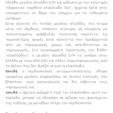
Ελλάδα μεγάλη αλυσίδα S/M και μάλιστα με την επωνυμία
“εξαιρετικό παρθένο ελαιόλαδο 365”, έρχεται ξανά στην
επικαιρότητα το θέμα του ελέγχου για τα νοθευμένα
τρόφιμα.
Είναι γεγονός ότι πολλές μεγάλες αλυσίδες, στο όνομα
μόνο του κέρδους, εισάγουν ανώνυμα, μη ελεγμένα, μη
πιστοποιημένα, αμφίβολης ποιότητας προϊόντα. Τις
περισσότερες φορές είναι προϊόντα που προέρχονται
από μη παραγωγικές χώρες και απευθύνονται σε
παραγωγικές. Στη συγκεκριμένη περίπτωση, του δήθεν
“ελαιόλαδου”, η μεγάλη αλυσίδα S/M το εισάγει στην
Ελλάδα με τους 800.000 και πλέον ελαιοπαραγωγούς, από
το Βέλγιο που δεν βγάζει σταγόνα ελαιόλαδο.
Επειδή
η κερδοσκοπική ανταγωνιστικότητα, οδηγεί
ορισμένες μεγάλες επιχειρήσεις σε τέτοιες επιλογές, που
βλάπτουν τους καταναλωτές και δεν σέβονται τους
παραγωγούς και
επειδή
η σχετικά αυξημένη τιμή του ελαιόλαδου αυτή την
περίοδο, μπορεί να οδηγήσει σε αύξηση του φαινόμενου
της νοθείας, με μοναδικό στόχο την κερδοσκοπία