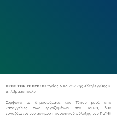
ΠΡΟΣ ΤΟΝ ΥΠΟΥΡΓΟ:
Υγείας & Κοινωνικής Αλληλεγγύης κ.
Δ. Αβραμόπουλο
Σύμφωνα με δημοσιεύματα του Τύπου μετά από
καταγγελίες των εργαζομένων στο ΠαΓΝΗ, δυο
εργαζόμενοι του μόνιμου προσωπικού φύλαξης του ΠαΓΝΗ