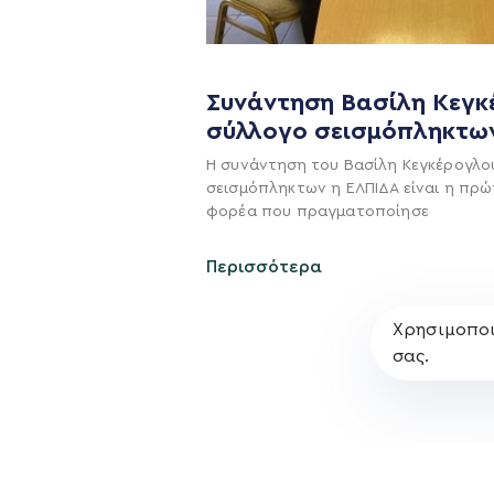
Η ΠΑΡΆΤΑΞΗ
Συνάντηση Βασίλη Κεγκ
Όραμα
σύλλογο σεισμόπληκτω
Σχέδιο
Η συνάντηση του Βασίλη Κεγκέρογλο
σεισμόπληκτων η ΕΛΠΙΔΑ είναι η πρώ
Πολιτική Απορρήτο
φορέα που πραγματοποίησε
Περισσότερα
Χρησιμοποι
σας.