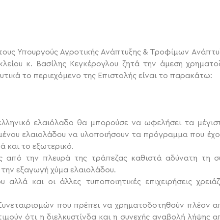
τους Υπουργούς Αγροτικής Ανάπτυξης & Τροφίμων Ανάπτυ
λείου κ. Βασίλης Κεγκέρογλου ζητά την άμεση χρηματο
τικά το περιεχόμενο της Επιστολής είναι το παρακάτω:
ελληνικό ελαιόλαδο θα μπορούσε να ωφελήσει τα μέγιστ
μένου ελαιολάδου να υλοποιήσουν τα πρόγραμμα που έχου
ά και το εξωτερικό.
ς από την πλευρά της τράπεζας καθιστά αδύνατη τη σ
 την εξαγωγή χύμα ελαιολάδου.
υ αλλά και οι άλλες τυποποιητικές επιχειρήσεις χρει
 Συνεταιρισμών που πρέπει να χρηματοδοτηθούν πλέον απ
κτιμούν ότι η διελκυστίνδα και η συνεχής αναβολή λήψης