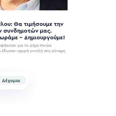
NEWSLETTER
λου: Θα τιμήσουμε την
ν συνδημοτών μας.
χωράμε – Δημιουργούμε!
οφάσισαν για το Δήμο Μινώα
ι έδωσαν ισχυρή εντολή στη Δύναμη
Δέχομαι
© 2026 | Created by
Aimark