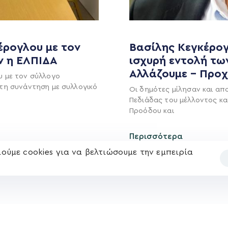
MEDIA
ΕΚΛΟΓΙΚΌ ΚΈΝΤΡΟ
έρογλου με τον
Βασίλης Κεγκέρογ
+(30) 289 102 4800
Ανακοινώσεις
ν η ΕΛΠΙΔΑ
ισχυρή εντολή τω
Αλλάζουμε – Προ
Νέα
υ με τον σύλλογο
Ηλ. ταχυδρομείο
τη συνάντηση με συλλογικό
Οι δημότες μίλησαν και απ
υ
Επικοινωνία
kegkeroglou@gmail.com
Πεδιάδας του μέλλοντος κα
Προόδου και
Περισσότερα
ούμε cookies για να βελτιώσουμε την εμπειρία