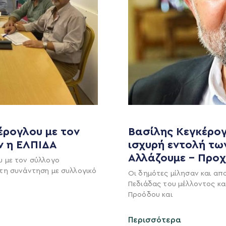
έρογλου με τον
Βασίλης Κεγκέρογ
ν η ΕΛΠΙΔΑ
ισχυρή εντολή τω
MEDIA
ΕΚΛΟΓΙΚΌ ΚΈΝΤΡΟ
Αλλάζουμε – Προ
υ με τον σύλλογο
τη συνάντηση με συλλογικό
+(30) 289 102 4800
Ανακοινώσεις
Οι δημότες μίλησαν και απ
Πεδιάδας του μέλλοντος κα
Νέα
Προόδου και
Ηλ. ταχυδρομείο
υ
Επικοινωνία
kegkeroglou@gmail.com
Περισσότερα