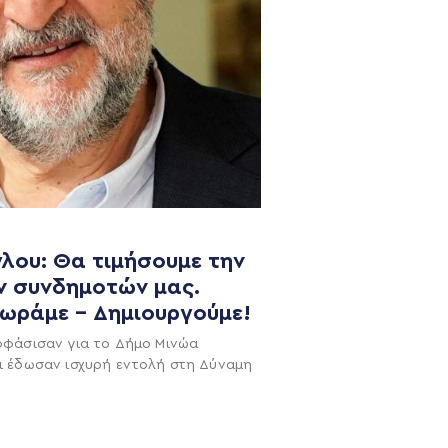
λου: Θα τιμήσουμε την
ν συνδημοτών μας.
NEWSLETTER
χωράμε – Δημιουργούμε!
οφάσισαν για το Δήμο Μινώα
ι έδωσαν ισχυρή εντολή στη Δύναμη