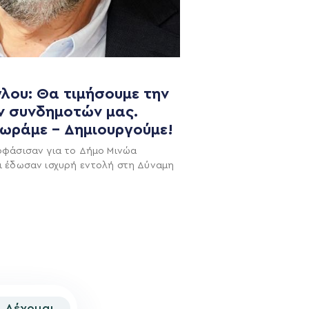
λου: Θα τιμήσουμε την
ν συνδημοτών μας.
χωράμε – Δημιουργούμε!
NEWSLETTER
οφάσισαν για το Δήμο Μινώα
ι έδωσαν ισχυρή εντολή στη Δύναμη
Δέχομαι