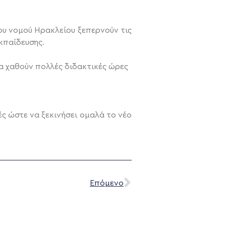
ου νομού Ηρακλείου ξεπερνούν τις
κπαίδευσης.
α χαθούν πολλές διδακτικές ώρες
ς ώστε να ξεκινήσει ομαλά το νέο
Επόμενο