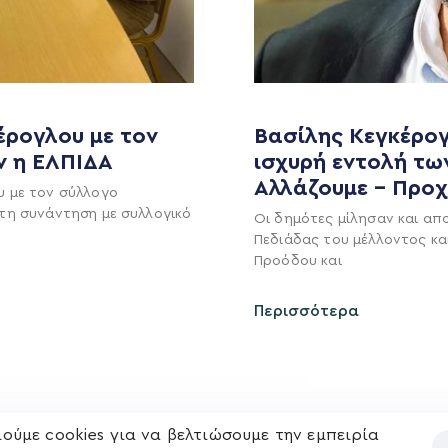
έρογλου με τον
Βασίλης Κεγκέρογ
ν η ΕΛΠΙΔΑ
ισχυρή εντολή τω
Αλλάζουμε – Προ
υ με τον σύλλογο
MEDIA
ΕΚΛΟΓΙΚΌ ΚΈΝΤΡΟ
τη συνάντηση με συλλογικό
Οι δημότες μίλησαν και απ
Πεδιάδας του μέλλοντος κα
+(30) 289 102 4800
Ανακοινώσεις
Προόδου και
Νέα
Ηλ. ταχυδρομείο
Περισσότερα
υ
Επικοινωνία
kegkeroglou@gmail.com
ούμε cookies για να βελτιώσουμε την εμπειρία