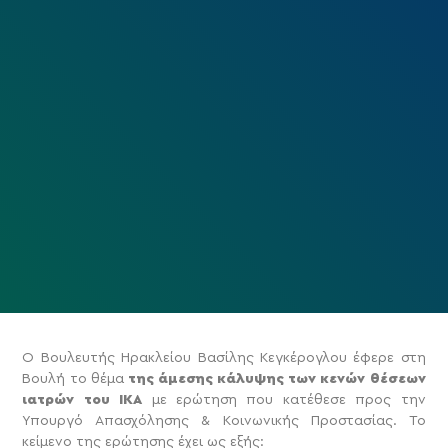
Ο Βουλευτής Ηρακλείου Βασίλης Κεγκέρογλου έφερε στη
Βουλή το θέμα
της άμεσης κάλυψης των κενών θέσεων
ιατρών του ΙΚΑ
με ερώτηση που κατέθεσε προς την
Υπουργό Απασχόλησης & Κοινωνικής Προστασίας. Το
κείμενο της ερώτησης έχει ως εξής: