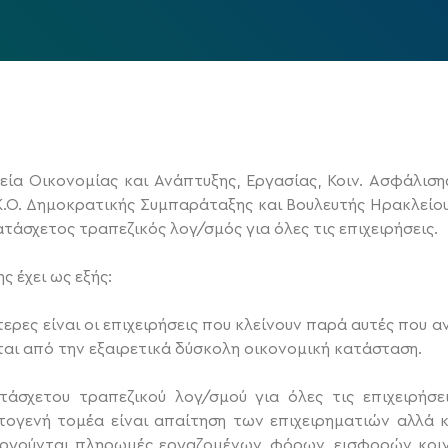
ία Οικονομίας και Ανάπτυξης, Εργασίας, Κοιν. Ασφάλισης
.Ο. Δημοκρατικής Συμπαράταξης και Βουλευτής Ηρακλείου,
τάσχετος τραπεζικός λογ/σμός για όλες τις επιχειρήσεις.
ς έχει ως εξής:
ρες είναι οι επιχειρήσεις που κλείνουν παρά αυτές που αν
ται από την εξαιρετικά δύσκολη οικονομική κατάσταση.
τάσχετου τραπεζικού λογ/σμού για όλες τις επιχειρήσε
τογενή τομέα είναι απαίτηση των επιχειρηματιών αλλά κ
νεργούνται πληρωμές εργαζομένων, φόρων, εισφορών κοι