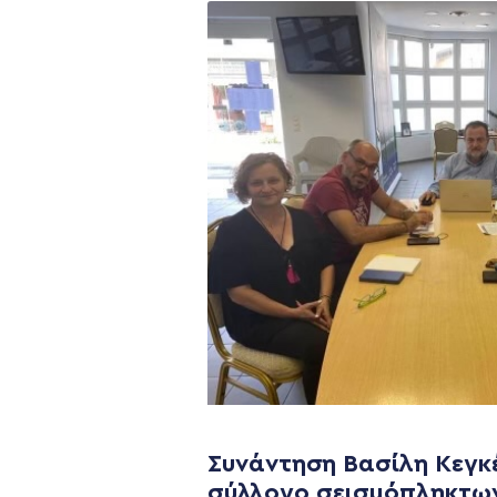
Η ΠΑΡΆΤΑΞΗ
Όραμα
Σχέδιο
Συνάντηση Βασίλη Κεγκ
Πολιτική Απορρήτο
σύλλογο σεισμόπληκτω