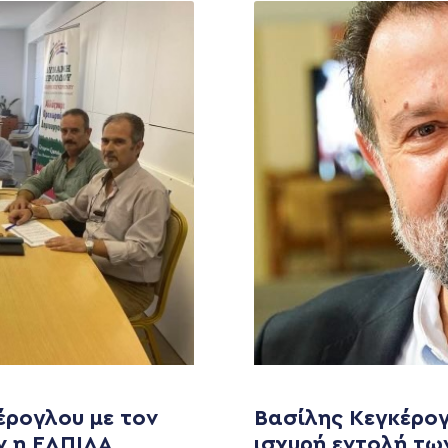
MEDIA
ΕΚΛΟΓΙΚΌ ΚΈΝΤΡΟ
+(30) 289 102 4800
Ανακοινώσεις
Νέα
έρογλου με τον
Βασίλης Κεγκέρογ
Ηλ. ταχυδρομείο
υ
Επικοινωνία
ν η ΕΛΠΙΔΑ
ισχυρή εντολή τω
kegkeroglou@gmail.com