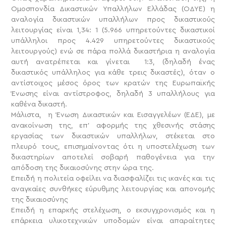
Ομοσπονδία Δικαστικών Υπαλλήλων Ελλάδας (ΟΔΥΕ) η
αναλογία δικαστικών υπαλλήλων προς δικαστικούς
λειτουργίας είναι 1,34: 1 (5.966 υπηρετούντες δικαστικοί
υπάλληλοι προς 4.429 υπηρετούντες δικαστικούς
λειτουργούς) ενώ σε πάρα πολλά δικαστήρια η αναλογία
αυτή ανατρέπεται και γίνεται 1:3, (δηλαδή ένας
δικαστικός υπάλληλος για κάθε τρεις δικαστές), όταν ο
αντίστοιχος μέσος όρος των κρατών της Ευρωπαϊκής
Ένωσης είναι αντίστροφος, δηλαδή 3 υπαλλήλους για
καθένα δικαστή.
Μάλιστα, η Ένωση Δικαστικών και Εισαγγελέων (ΕΔΕ), με
ανακοίνωση της, επ’ αφορμής της χθεσινής στάσης
εργασίας των δικαστικών υπαλλήλων, στέκεται στο
πλευρό τους, επισημαίνοντας ότι η υποστελέχωση των
δικαστηρίων αποτελεί σοβαρή παθογένεια για την
απόδοση της δικαιοσύνης στην ώρα της.
Επειδή η πολιτεία οφείλει να διασφαλίζει τις ικανές και τις
αναγκαίες συνθήκες εύρυθμης λειτουργίας και απονομής
της δικαιοσύνης
Επειδή η επαρκής στελέχωση, ο εκσυγχρονισμός και η
επάρκεια υλικοτεχνικών υποδομών είναι απαραίτητες