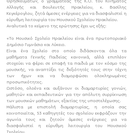
Θρησκευμάτων, ο γραμματέας της Κ.Ο. του Κινήματος
Αλλαγής και Βουλευτής Ηρακλείου, κ. Βασίλης
Κεγκέρογλου, ζητά άμεσες ενέργειες για να διασφαλιστεί η
εύρυθμη λειτουργία του Μουσικού Σχολείου Ηρακλείου.
Αναλυτικά το κείμενο της ερώτησης έχει ως εξής:
«Το Μουσικό Σχολείο Ηρακλείου είναι ένα πρωτοποριακό
Δημόσιο Γυμνάσιο και Λύκειο.
Είναι ένα Σχολείο στο οποίο διδάσκονται όλα τα
μαθήματα Γενικής Παιδείας κανονικά, αλλά επιπλέον
στοχεύει να φέρει σε επαφή τα παιδιά με τον κόσμο της
μουσικής, να αναπτύξει τις δεξιότητές τους στην τέχνη
των ήχων και να διαμορφώσει ολοκληρωμένες
προσωπικότητες.
Ωστόσο, ολοένα και αυξάνουν οι διαμαρτυρίες γονιών,
μαθητών και εκπαιδευτικών για την απόλυτη συρρίκνωση
των μουσικών μαθημάτων, εξαιτίας της υποστελέχωσης.
Μάλιστα με επιστολή διαμαρτυρίας, η οποία σας
κοινοποιείται, 53 καθηγητές του σχολείου εκφράζουν την
αγωνία τους και ζητούν άμεσες ενέργειες για να
διασφαλιστεί η εύρυθμη λειτουργία του Μουσικού
Σχολείου.