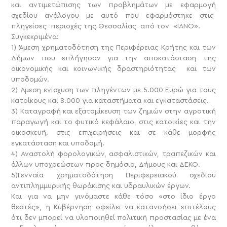
και αντιμετώπισης των προβλημάτων με εφαρμογή
σχεδίου ανάλογου με αυτό που εφαρμόστηκε στις
πληγείσες περιοχές της Θεσσαλίας από τον «ΙΑΝΟ».
Συγκεκριμένα:
1) Άμεση χρηματοδότηση της Περιφέρειας Κρήτης και των
Δήμων που επλήγησαν για την αποκατάσταση της
οικονομικής και κοινωνικής δραστηριότητας και των
υποδομών.
2) Άμεση ενίσχυση των πληγέντων με 5.000 Ευρώ για τους
κατοίκους και 8.000 για καταστήματα και εγκαταστάσεις.
3) Καταγραφή και εξατομίκευση των ζημιών στην αγροτική
παραγωγή και το φυτικό κεφάλαιο, στις κατοικίες και την
οικοσκευή, στις επιχειρήσεις και σε κάθε μορφής
εγκατάσταση και υποδομή.
4) Αναστολή φορολογικών, ασφαλιστικών, τραπεζικών και
άλλων υποχρεώσεων προς δημόσιο, Δήμους και ΔΕΚΟ.
5)Γενναία χρηματοδότηση Περιφερειακού σχεδίου
αντιπλημμυρικής θωράκισης και υδραυλικών έργων.
Και για να μην γινόμαστε κάθε τόσο «στο ίδιο έργο
θεατές», η Κυβέρνηση οφείλει να κατανοήσει επιτέλους
ότι δεν μπορεί να υλοποιηθεί πολιτική προστασίας με ένα