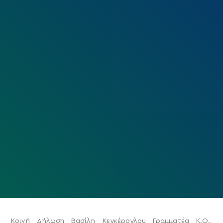
Κοινή Δήλωση Βασίλη Κεγκέρογλου Γραμματέα Κ.Ο.,