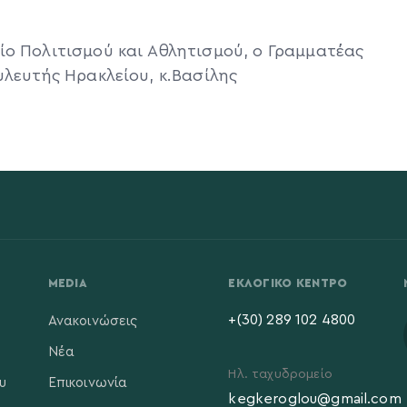
ίο Πολιτισμού και Αθλητισμού, ο Γραμματέας
υλευτής Ηρακλείου, κ.Βασίλης
MEDIA
ΕΚΛΟΓΙΚΌ ΚΈΝΤΡΟ
+(30) 289 102 4800
Ανακοινώσεις
Νέα
Ηλ. ταχυδρομείο
υ
Επικοινωνία
kegkeroglou@gmail.com