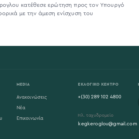
έρογλου κατέθεσε ερώτηση προς τον Υπουργό
ορικά με την άμεση ενίσχυση του
MEDIA
ΕΚΛΟΓΙΚΌ ΚΈΝΤΡΟ
+(30) 289 102 4800
Ανακοινώσεις
Νέα
Ηλ. ταχυδρομείο
υ
Επικοινωνία
kegkeroglou@gmail.com